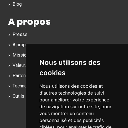
Blog
A propos
Presse
À propos
Mission
Nous utilisons des
Valeurs
cookies
Partenaires
Nous utilisons des cookies et
Technologies
d'autres technologies de suivi
Outils
pour améliorer votre expérience
de navigation sur notre site, pour
Bruxelles - Bucarest
vous montrer un contenu
personnalisé et des publicités
ciblées, pour analyser le trafic de