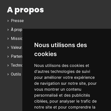
A propos
Presse
À propos
Mission
Nous utilisons des
Valeurs
cookies
Partenaires
Technologies
Nous utilisons des cookies et
d'autres technologies de suivi
Outils
pour améliorer votre expérience
de navigation sur notre site, pour
Bruxelles - Bucarest
vous montrer un contenu
personnalisé et des publicités
ciblées, pour analyser le trafic de
+32 (470) 776-543
notre site et pour comprendre la
hello@webshop-solutions.be