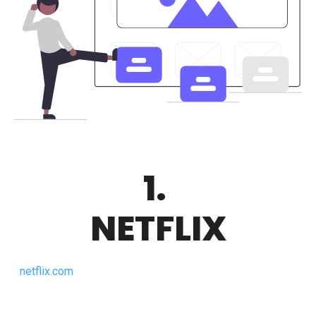
1.
NETFLIX
netflix.com