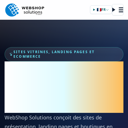
☰
FR
SITES VITRINES, LANDING PAGES ET
ECOMMERCE
Des expériences web
modernes qui donnent
envie d'acheter ou de
vous contacter.
WebShop Solutions conçoit des sites de
présentation, landing pages et boutiques en