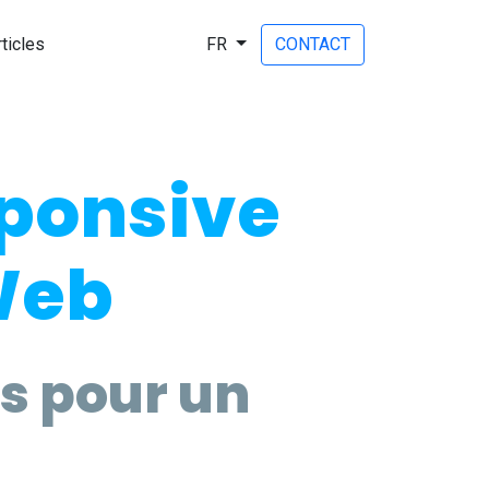
rticles
FR
CONTACT
sponsive
 Web
s pour un