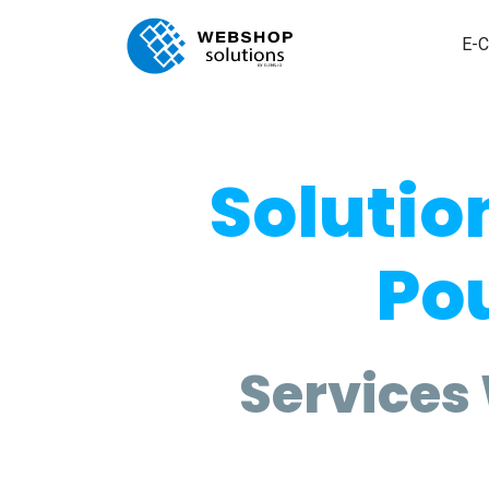
E-
Solutio
Pou
Services