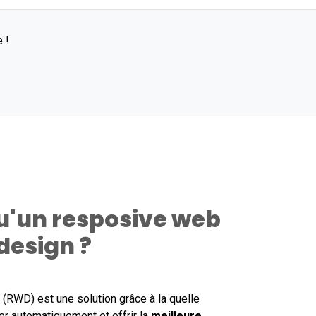
 !
qu'un resposive web
design ?
RWD) est une solution grâce à la quelle
er automatiquement et offrir la
meilleure