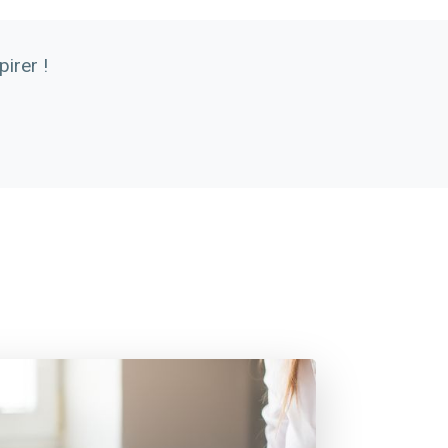
irer !