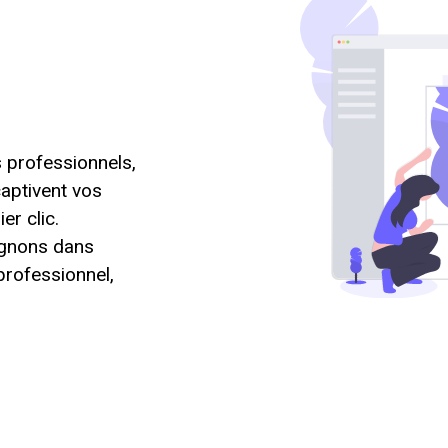
s professionnels,
aptivent vos
er clic.
agnons dans
 professionnel,