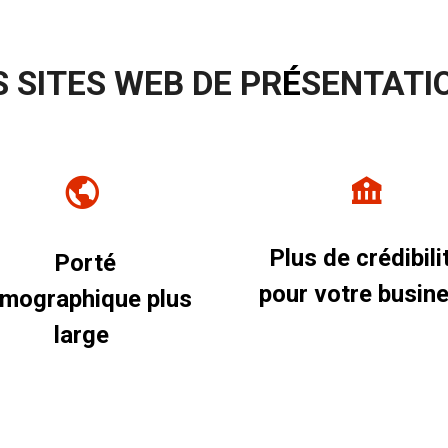
 SITES WEB DE PR
É
SENTATI
Plus de crédibili
Porté
pour votre busin
mographique plus
large