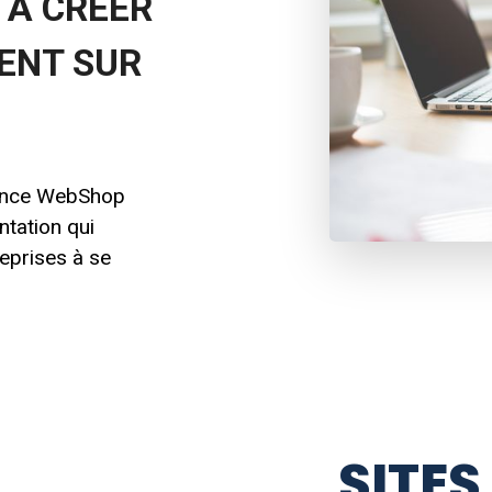
 À CREER
UENT SUR
gence WebShop
ntation qui
reprises à se
SITES