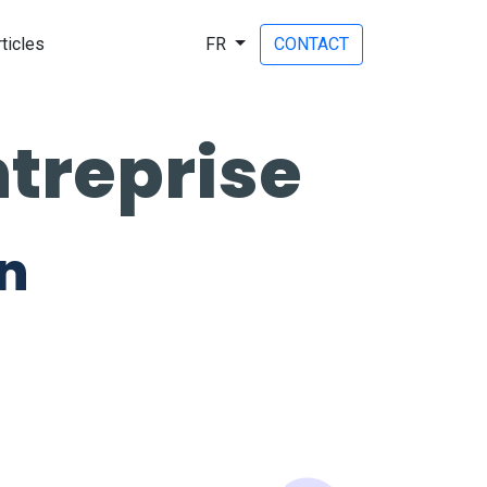
rticles
FR
CONTACT
ntreprise
on