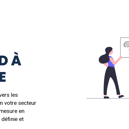
D À
GE
vers les
n votre secteur
r mesure en
définie et