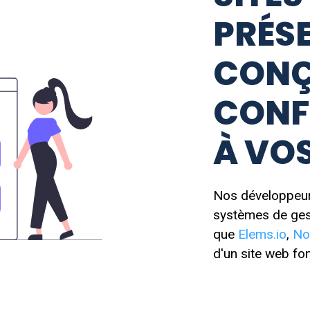
PRÉS
CON
CONF
À VOS
Nos développeurs
systèmes de gest
que
Elems.io
,
No
d'un site web fon