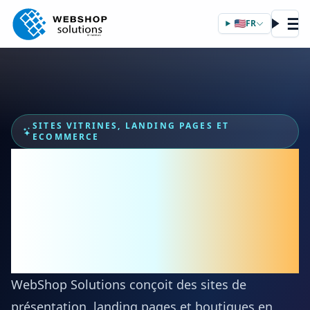
☰
FR
SITES VITRINES, LANDING PAGES ET
ECOMMERCE
Des expériences web
modernes qui donnent
envie d'acheter ou de
vous contacter.
WebShop Solutions conçoit des sites de
présentation, landing pages et boutiques en